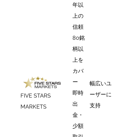
年以
上の
信頼
80銘
柄以
上を
カバ
ー
幅広いユ
即時
ーザーに
FIVE STARS
出
支持
MARKETS
金・
少額
取引