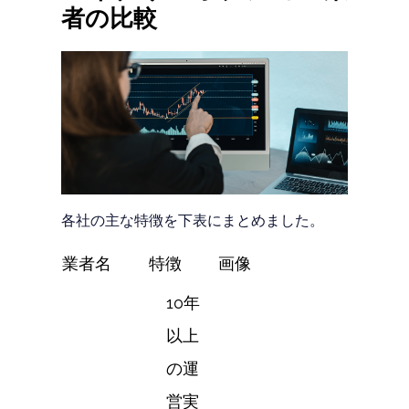
者の比較
各社の主な特徴を下表にまとめました。
業者名
特徴
画像
10年
以上
の運
営実