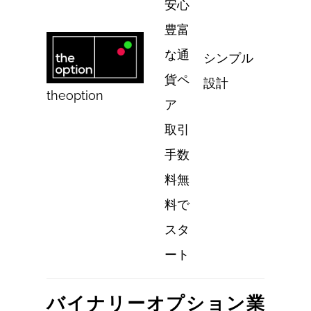
安心
豊富
な通
シンプル
貨ペ
設計
theoption
ア
取引
手数
料無
料で
スタ
ート
バイナリーオプション業