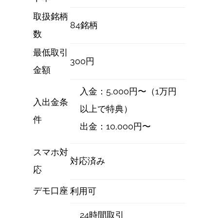
取扱銘柄
84銘柄
数
最低取引
300円
金額
入金：5,000円〜（1万円
入出金条
以上で特典）
件
出金：10,000円〜
スマホ対
対応済み
応
デモ口座
利用可
24時間取引