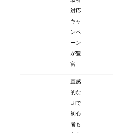
対応
キャ
ンペ
ーン
が豊
富
直感
的な
UIで
初心
者も