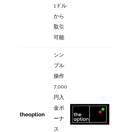
1ドル
から
取引
可能
シン
プル
操作
7,000
円入
金ボ
theoption
ーナ
ス