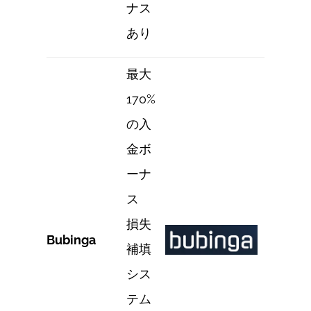
ナス
あり
最大
170%
の入
金ボ
ーナ
ス
損失
Bubinga
補填
シス
テム