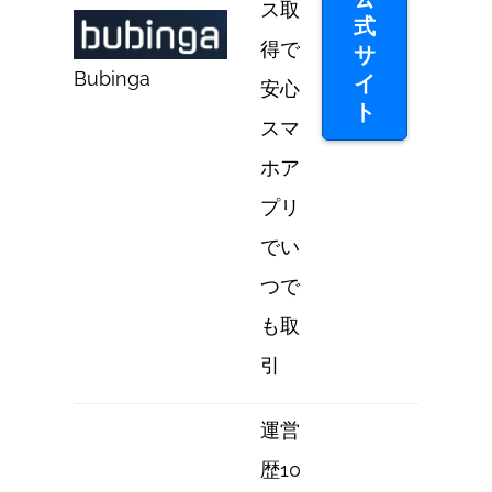
ス取
式
得で
サ
Bubinga
イ
安心
ト
スマ
ホア
プリ
でい
つで
も取
引
運営
歴10