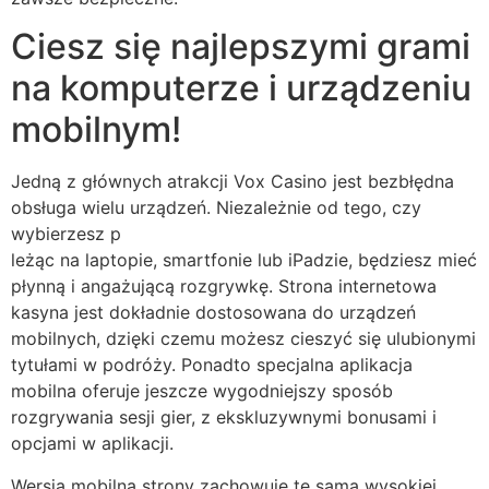
Ciesz się najlepszymi grami
na komputerze i urządzeniu
mobilnym!
Jedną z głównych atrakcji Vox Casino jest bezbłędna
obsługa wielu urządzeń. Niezależnie od tego, czy
wybierzesz p
leżąc na laptopie, smartfonie lub iPadzie, będziesz mieć
płynną i angażującą rozgrywkę. Strona internetowa
kasyna jest dokładnie dostosowana do urządzeń
mobilnych, dzięki czemu możesz cieszyć się ulubionymi
tytułami w podróży. Ponadto specjalna aplikacja
mobilna oferuje jeszcze wygodniejszy sposób
rozgrywania sesji gier, z ekskluzywnymi bonusami i
opcjami w aplikacji.
Wersja mobilna strony zachowuje tę samą wysokiej