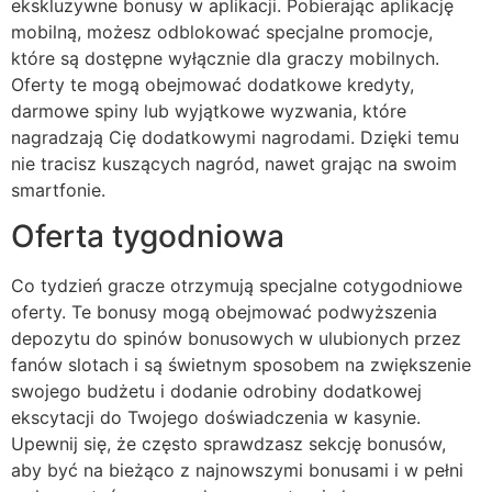
ekskluzywne bonusy w aplikacji. Pobierając aplikację
mobilną, możesz odblokować specjalne promocje,
które są dostępne wyłącznie dla graczy mobilnych.
Oferty te mogą obejmować dodatkowe kredyty,
darmowe spiny lub wyjątkowe wyzwania, które
nagradzają Cię dodatkowymi nagrodami. Dzięki temu
nie tracisz kuszących nagród, nawet grając na swoim
smartfonie.
Oferta tygodniowa
Co tydzień gracze otrzymują specjalne cotygodniowe
oferty. Te bonusy mogą obejmować podwyższenia
depozytu do spinów bonusowych w ulubionych przez
fanów slotach i są świetnym sposobem na zwiększenie
swojego budżetu i dodanie odrobiny dodatkowej
ekscytacji do Twojego doświadczenia w kasynie.
Upewnij się, że często sprawdzasz sekcję bonusów,
aby być na bieżąco z najnowszymi bonusami i w pełni