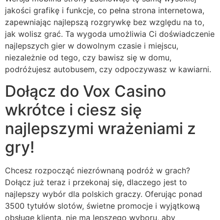
jakości grafikę i funkcje, co pełna strona internetowa,
zapewniając najlepszą rozgrywkę bez względu na to,
jak wolisz grać. Ta wygoda umożliwia Ci doświadczenie
najlepszych gier w dowolnym czasie i miejscu,
niezależnie od tego, czy bawisz się w domu,
podróżujesz autobusem, czy odpoczywasz w kawiarni.
Dołącz do Vox Casino
wkrótce i ciesz się
najlepszymi wrażeniami z
gry!
Chcesz rozpocząć niezrównaną podróż w grach?
Dołącz już teraz i przekonaj się, dlaczego jest to
najlepszy wybór dla polskich graczy. Oferując ponad
3500 tytułów slotów, świetne promocje i wyjątkową
obsługę klienta, nie ma lepszego wyboru, aby