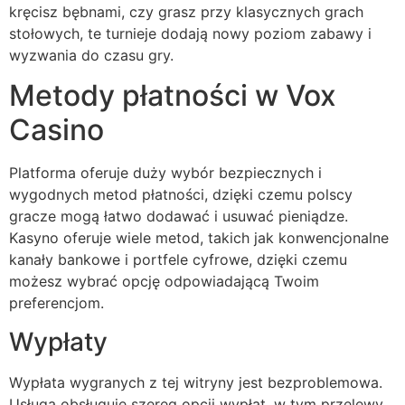
kręcisz bębnami, czy grasz przy klasycznych grach
stołowych, te turnieje dodają nowy poziom zabawy i
wyzwania do czasu gry.
Metody płatności w Vox
Casino
Platforma oferuje duży wybór bezpiecznych i
wygodnych metod płatności, dzięki czemu polscy
gracze mogą łatwo dodawać i usuwać pieniądze.
Kasyno oferuje wiele metod, takich jak konwencjonalne
kanały bankowe i portfele cyfrowe, dzięki czemu
możesz wybrać opcję odpowiadającą Twoim
preferencjom.
Wypłaty
Wypłata wygranych z tej witryny jest bezproblemowa.
Usługa obsługuje szereg opcji wypłat, w tym przelewy