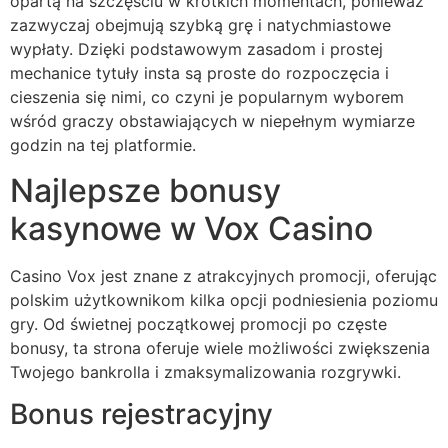
opartą na szczęściu w krótkich momentach, ponieważ
zazwyczaj obejmują szybką grę i natychmiastowe
wypłaty. Dzięki podstawowym zasadom i prostej
mechanice tytuły insta są proste do rozpoczęcia i
cieszenia się nimi, co czyni je popularnym wyborem
wśród graczy obstawiających w niepełnym wymiarze
godzin na tej platformie.
Najlepsze bonusy
kasynowe w Vox Casino
Casino Vox jest znane z atrakcyjnych promocji, oferując
polskim użytkownikom kilka opcji podniesienia poziomu
gry. Od świetnej początkowej promocji po częste
bonusy, ta strona oferuje wiele możliwości zwiększenia
Twojego bankrolla i zmaksymalizowania rozgrywki.
Bonus rejestracyjny