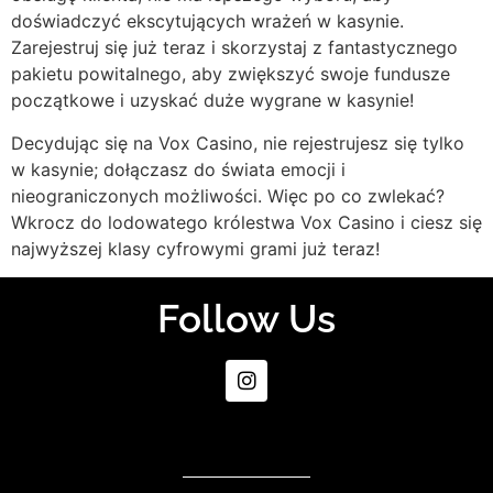
doświadczyć ekscytujących wrażeń w kasynie.
Zarejestruj się już teraz i skorzystaj z fantastycznego
pakietu powitalnego, aby zwiększyć swoje fundusze
początkowe i uzyskać duże wygrane w kasynie!
Decydując się na Vox Casino, nie rejestrujesz się tylko
w kasynie; dołączasz do świata emocji i
nieograniczonych możliwości. Więc po co zwlekać?
Wkrocz do lodowatego królestwa Vox Casino i ciesz się
najwyższej klasy cyfrowymi grami już teraz!
Follow Us