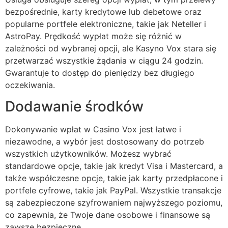
bezpośrednie, karty kredytowe lub debetowe oraz
popularne portfele elektroniczne, takie jak Neteller i
AstroPay. Prędkość wypłat może się różnić w
zależności od wybranej opcji, ale Kasyno Vox stara się
przetwarzać wszystkie żądania w ciągu 24 godzin.
Gwarantuje to dostęp do pieniędzy bez długiego
oczekiwania.
Dodawanie środków
Dokonywanie wpłat w Casino Vox jest łatwe i
niezawodne, a wybór jest dostosowany do potrzeb
wszystkich użytkowników. Możesz wybrać
standardowe opcje, takie jak kredyt Visa i Mastercard, a
także współczesne opcje, takie jak karty przedpłacone i
portfele cyfrowe, takie jak PayPal. Wszystkie transakcje
są zabezpieczone szyfrowaniem najwyższego poziomu,
co zapewnia, że ​​Twoje dane osobowe i finansowe są
zawsze bezpieczne.