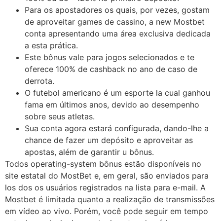
Para os apostadores os quais, por vezes, gostam
de aproveitar games de cassino, a new Mostbet
conta apresentando uma área exclusiva dedicada
a esta prática.
Este bônus vale para jogos selecionados e te
oferece 100% de cashback no ano de caso de
derrota.
O futebol americano é um esporte la cual ganhou
fama em últimos anos, devido ao desempenho
sobre seus atletas.
Sua conta agora estará configurada, dando-lhe a
chance de fazer um depósito e aproveitar as
apostas, além de garantir u bônus.
Todos operating-system bônus estão disponíveis no
site estatal do MostBet e, em geral, são enviados para
los dos os usuários registrados na lista para e-mail. A
Mostbet é limitada quanto a realização de transmissões
em vídeo ao vivo. Porém, você pode seguir em tempo