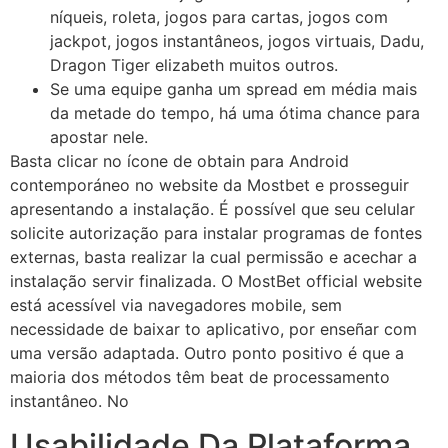
níqueis, roleta, jogos para cartas, jogos com
jackpot, jogos instantâneos, jogos virtuais, Dadu,
Dragon Tiger elizabeth muitos outros.
Se uma equipe ganha um spread em média mais
da metade do tempo, há uma ótima chance para
apostar nele.
Basta clicar no ícone de obtain para Android
contemporáneo no website da Mostbet e prosseguir
apresentando a instalação. É possível que seu celular
solicite autorização para instalar programas de fontes
externas, basta realizar la cual permissão e acechar a
instalação servir finalizada. O MostBet official website
está acessível via navegadores mobile, sem
necessidade de baixar to aplicativo, por enseñar com
uma versão adaptada. Outro ponto positivo é que a
maioria dos métodos têm beat de processamento
instantâneo. No
Usabilidade Da Plataforma