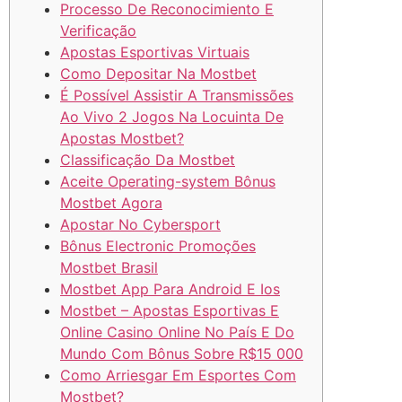
Processo De Reconocimiento E
Verificação
Apostas Esportivas Virtuais
Como Depositar Na Mostbet
É Possível Assistir A Transmissões
Ao Vivo 2 Jogos Na Locuinta De
Apostas Mostbet?
Classificação Da Mostbet
Aceite Operating-system Bônus
Mostbet Agora
Apostar No Cybersport
Bônus Electronic Promoções
Mostbet Brasil
Mostbet App Para Android E Ios
Mostbet – Apostas Esportivas E
Online Casino Online No País E Do
Mundo Com Bônus Sobre R$15 000
Como Arriesgar Em Esportes Com
Mostbet?