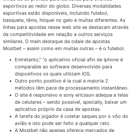
esportivos ao redor do globo. Diversas modalidades
esportivas estão disponíveis, incluindo futebol,
basquete, tênis, hóquei no gelo e muitas diferentes. As
linhas para apostas nesse web site se destacam através
da competitividade em relação a outros serviços
similares. O main destaque da odaie de apostas
Mostbet – assim como em muitas outras – é o futebol.
Entretanto,” “o aplicativo oficial afin de Iphone é
comparable ao software desenvolvido para
dispositivos os quais utilizam IOS.
Outro ponto positivo é la cual a maioria 2
métodos têm pace de processamento instantâneo.
O site é responsivo e sony ericsson adequa a telas
de celulares – sendo possível, specially, baixar um
aplicativo próprio da casa de apostas.
A tarefa do jogador é coletar saques por o vôo do
avião e isto pode ser feito a qualquer rato.
A Mostbet não apenas oferece mercados de