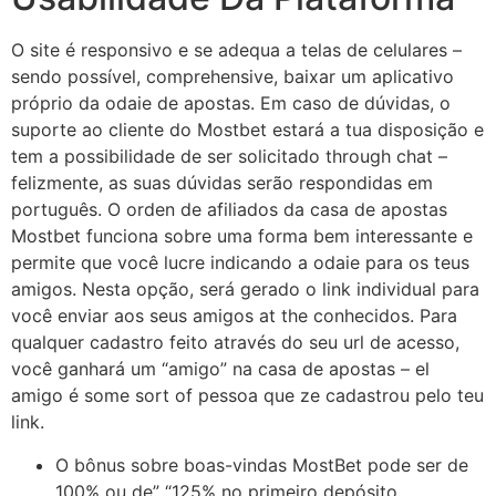
O site é responsivo e se adequa a telas de celulares –
sendo possível, comprehensive, baixar um aplicativo
próprio da odaie de apostas. Em caso de dúvidas, o
suporte ao cliente do Mostbet estará a tua disposição e
tem a possibilidade de ser solicitado through chat –
felizmente, as suas dúvidas serão respondidas em
português. O orden de afiliados da casa de apostas
Mostbet funciona sobre uma forma bem interessante e
permite que você lucre indicando a odaie para os teus
amigos. Nesta opção, será gerado o link individual para
você enviar aos seus amigos at the conhecidos. Para
qualquer cadastro feito através do seu url de acesso,
você ganhará um “amigo” na casa de apostas – el
amigo é some sort of pessoa que ze cadastrou pelo teu
link.
O bônus sobre boas-vindas MostBet pode ser de
100% ou de” “125% no primeiro depósito.