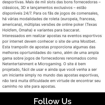
desportivas. Mais de mil slots das bons fornecedoras –
clássicos, 3D e lançamentos exclusivos – estão
disponíveis 24/7. Para os fãs de jogos de comensales,
há várias modalidades de roleta (europeia, francesa,
americana), múltiplas versões de online poker (Texas
Hold’em, Omaha) e variantes para baccarat.
Interessados em realizar apostas na eventos esportivos
por internet devem conhecer o site de uma Mostbet.
Esta trampolín de apostas proporciona algumas das
melhores oportunidades do ramo, além de uma ampla
gama sobre jogos de fornecedores renomados como
Netentertainment e Microgaming. O site é bem
projetado, fácil de usar e ainda que você venha a ser
um iniciante simply no mundo das apostas esportivas,
não terá muita dificuldade em virtude de encontrar seu
caminho no site para apostas.
Follow Us