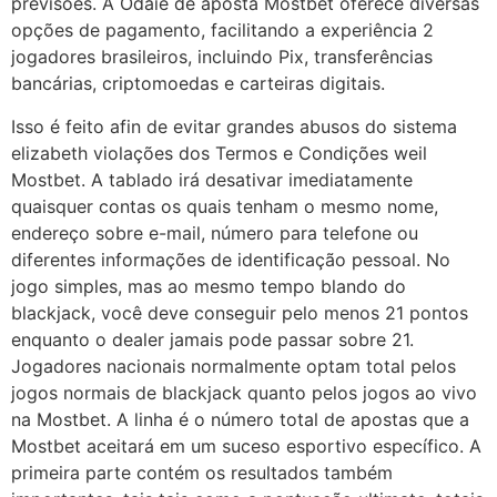
previsões. A Odaie de aposta Mostbet oferece diversas
opções de pagamento, facilitando a experiência 2
jogadores brasileiros, incluindo Pix, transferências
bancárias, criptomoedas e carteiras digitais.
Isso é feito afin de evitar grandes abusos do sistema
elizabeth violações dos Termos e Condições weil
Mostbet. A tablado irá desativar imediatamente
quaisquer contas os quais tenham o mesmo nome,
endereço sobre e-mail, número para telefone ou
diferentes informações de identificação pessoal. No
jogo simples, mas ao mesmo tempo blando do
blackjack, você deve conseguir pelo menos 21 pontos
enquanto o dealer jamais pode passar sobre 21.
Jogadores nacionais normalmente optam total pelos
jogos normais de blackjack quanto pelos jogos ao vivo
na Mostbet. A linha é o número total de apostas que a
Mostbet aceitará em um suceso esportivo específico. A
primeira parte contém os resultados também