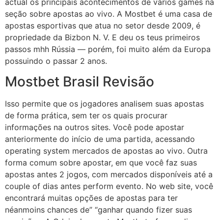
actual os principais acontecimentos de vários games na
seção sobre apostas ao vivo. A Mostbet é uma casa de
apostas esportivas que atua no setor desde 2009, é
propriedade da Bizbon N. V. E deu os teus primeiros
passos mhh Rússia — porém, foi muito além da Europa
possuindo o passar 2 anos.
Mostbet Brasil Revisão
Isso permite que os jogadores analisem suas apostas
de forma prática, sem ter os quais procurar
informações na outros sites. Você pode apostar
anteriormente do início de uma partida, acessando
operating system mercados de apostas ao vivo. Outra
forma comum sobre apostar, em que você faz suas
apostas antes 2 jogos, com mercados disponíveis até a
couple of dias antes perform evento. No web site, você
encontrará muitas opções de apostas para ter
néanmoins chances de” “ganhar quando fizer suas