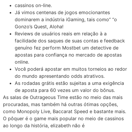
cassinos on-line.
Já vimos centenas de jogos emocionantes
dominarem a indústria iGaming, tais como” “o
Gonzo’s Quest, Aloha!
Reviews de usuários reais em relação à a
facilidade dos saques de suas contas e feedback
genuíno fez perform Mostbet um detective de
apostas para confiança no mercado de apostas
online.
Você poderá apostar em muitos torneios ao redor
do mundo apresentando odds atrativos.
As rodadas grátis estão sujeitas a uma exigência
de aposta para 60 vezes um valor do bônus.
As salas de Outrageous Time estão no meio das mais
procuradas, mas também há outras ótimas opções,
como Monopoly Live, Baccarat Speed e bastante mais.
O pôquer é o game mais popular no meio de cassinos
ao longo da história, elizabeth não é