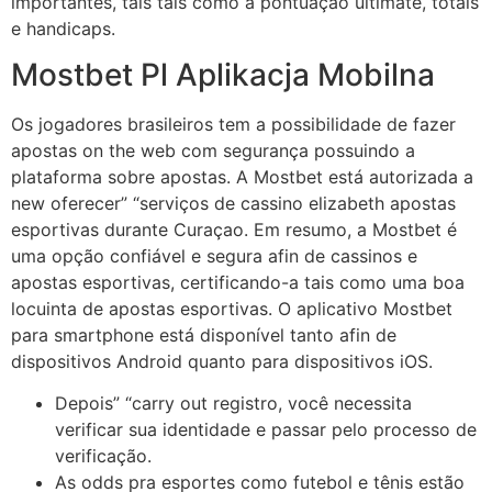
importantes, tais tais como a pontuação ultimate, totais
e handicaps.
Mostbet Pl Aplikacja Mobilna
Os jogadores brasileiros tem a possibilidade de fazer
apostas on the web com segurança possuindo a
plataforma sobre apostas. A Mostbet está autorizada a
new oferecer” “serviços de cassino elizabeth apostas
esportivas durante Curaçao. Em resumo, a Mostbet é
uma opção confiável e segura afin de cassinos e
apostas esportivas, certificando-a tais como uma boa
locuinta de apostas esportivas. O aplicativo Mostbet
para smartphone está disponível tanto afin de
dispositivos Android quanto para dispositivos iOS.
Depois” “carry out registro, você necessita
verificar sua identidade e passar pelo processo de
verificação.
As odds pra esportes como futebol e tênis estão