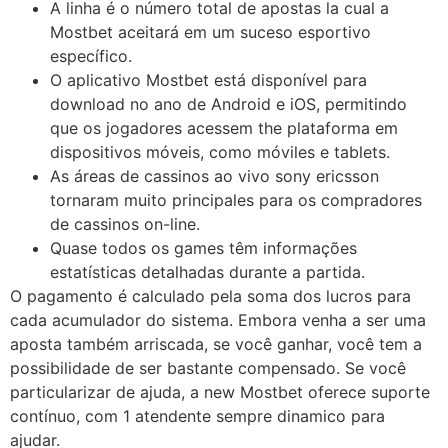
A linha é o número total de apostas la cual a
Mostbet aceitará em um suceso esportivo
específico.
O aplicativo Mostbet está disponível para
download no ano de Android e iOS, permitindo
que os jogadores acessem the plataforma em
dispositivos móveis, como móviles e tablets.
As áreas de cassinos ao vivo sony ericsson
tornaram muito principales para os compradores
de cassinos on-line.
Quase todos os games têm informações
estatísticas detalhadas durante a partida.
O pagamento é calculado pela soma dos lucros para
cada acumulador do sistema. Embora venha a ser uma
aposta também arriscada, se você ganhar, você tem a
possibilidade de ser bastante compensado. Se você
particularizar de ajuda, a new Mostbet oferece suporte
contínuo, com 1 atendente sempre dinamico para
ajudar.