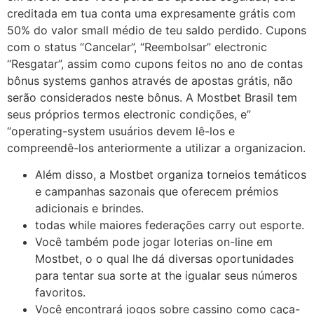
creditada em tua conta uma expresamente grátis com
50% do valor small médio de teu saldo perdido. Cupons
com o status “Cancelar”, “Reembolsar” electronic
“Resgatar”, assim como cupons feitos no ano de contas
bônus systems ganhos através de apostas grátis, não
serão considerados neste bônus. A Mostbet Brasil tem
seus próprios termos electronic condições, e”
“operating-system usuários devem lê-los e
compreendê-los anteriormente a utilizar a organizacion.
Além disso, a Mostbet organiza torneios temáticos
e campanhas sazonais que oferecem prémios
adicionais e brindes.
todas while maiores federações carry out esporte.
Você também pode jogar loterias on-line em
Mostbet, o o qual lhe dá diversas oportunidades
para tentar sua sorte at the igualar seus números
favoritos.
Você encontrará jogos sobre cassino como caça-