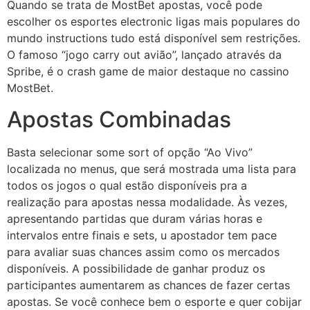
Quando se trata de MostBet apostas, você pode
escolher os esportes electronic ligas mais populares do
mundo instructions tudo está disponível sem restrições.
O famoso “jogo carry out avião”, lançado através da
Spribe, é o crash game de maior destaque no cassino
MostBet.
Apostas Combinadas
Basta selecionar some sort of opção “Ao Vivo”
localizada no menus, que será mostrada uma lista para
todos os jogos o qual estão disponíveis pra a
realização para apostas nessa modalidade. Às vezes,
apresentando partidas que duram várias horas e
intervalos entre finais e sets, u apostador tem pace
para avaliar suas chances assim como os mercados
disponíveis. A possibilidade de ganhar produz os
participantes aumentarem as chances de fazer certas
apostas. Se você conhece bem o esporte e quer cobijar