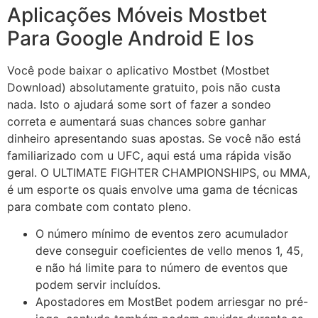
Aplicações Móveis Mostbet
Para Google Android E Ios
Você pode baixar o aplicativo Mostbet (Mostbet
Download) absolutamente gratuito, pois não custa
nada. Isto o ajudará some sort of fazer a sondeo
correta e aumentará suas chances sobre ganhar
dinheiro apresentando suas apostas. Se você não está
familiarizado com u UFC, aqui está uma rápida visão
geral. O ULTIMATE FIGHTER CHAMPIONSHIPS, ou MMA,
é um esporte os quais envolve uma gama de técnicas
para combate com contato pleno.
O número mínimo de eventos zero acumulador
deve conseguir coeficientes de vello menos 1, 45,
e não há limite para to número de eventos que
podem servir incluídos.
Apostadores em MostBet podem arriesgar no pré-