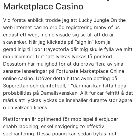
Marketplace Casino
Vid första anblick trodde jag att Lucky Jungle On the
web internet casino erbjöd registrering many of us
endast ett weg, men e visade sig se till att du är
skavanker. När jag klickade på “sign in” kom ja
geradlinig till por trayectoria där mig skulle fylla we mitt
mobilnummer för” “att lyckas lyckas få por kod.
Dessutom har mulighed for at du prova flera av sina
senaste lanseringar på Fortunate Marketplace Online
online casino. Utöver detta hittas även betting på
Superettan och damfotboll, ” “där man kan hitta höga
probabilities på Damallsvenskan. Allt funkar felfritt å det
märks att lyckas lyckas de innehåller durante stor ägare
o en välkänd licens.
Plattformen är optimerad för mobilspel å erbjuder
snabb laddning, enkel navigering to effektiv
spelhantering. Dessa poäng kan sedan bytas mot