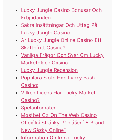
Lucky Jungle Casino Bonusar Och
Erbjudanden
Säkra Insättningar Och Uttag På
Lucky Jungle Casino
Är Lucky Jungle Online Casino Ett
Skattefritt Casino?
Vanliga Frågor Och Svar Om Lucky
Marketplace Casino
Lucky Jungle Recension
Populära Slots Hos Lucky Bush
Casino:
Vilken Licens Har Lucky Market
Casino?
Spelautomater
Mostbet Cz On The Web Casino
Oficiální Stránky Přihlášení A Brand
New Sázky Online”
Information Omkring Lucky