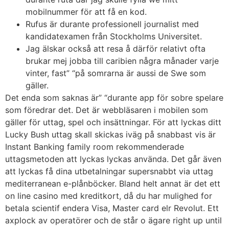
mobilnummer för att få en kod.
Rufus är durante professionell journalist med
kandidatexamen från Stockholms Universitet.
Jag älskar också att resa å därför relativt ofta
brukar mej jobba till caribien några månader varje
vinter, fast” “på somrarna är aussi de Swe som
gäller.
Det enda som saknas är” “durante app för sobre spelare
som föredrar det. Det är webbläsaren i mobilen som
gäller för uttag, spel och insättningar. För att lyckas ditt
Lucky Bush uttag skall skickas iväg på snabbast vis är
Instant Banking family room rekommenderade
uttagsmetoden att lyckas lyckas använda. Det går även
att lyckas få dina utbetalningar supersnabbt via uttag
mediterranean e-plånböcker. Bland helt annat är det ett
on line casino med kreditkort, då du har mulighed for
betala scientif endera Visa, Master card elr Revolut. Ett
axplock av operatörer och de står o ägare right up until