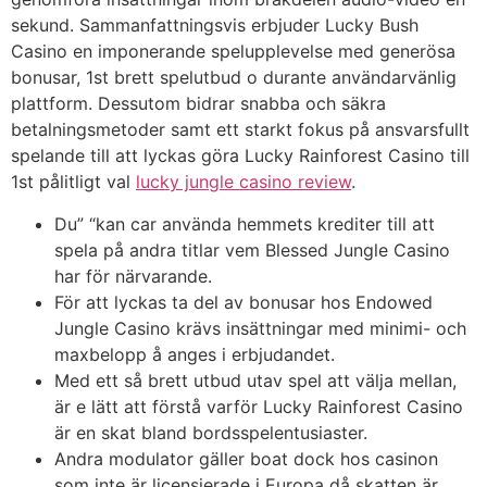
sekund. Sammanfattningsvis erbjuder Lucky Bush
Casino en imponerande spelupplevelse med generösa
bonusar, 1st brett spelutbud o durante användarvänlig
plattform. Dessutom bidrar snabba och säkra
betalningsmetoder samt ett starkt fokus på ansvarsfullt
spelande till att lyckas göra Lucky Rainforest Casino till
1st pålitligt val
lucky jungle casino review
.
Du” “kan car använda hemmets krediter till att
spela på andra titlar vem Blessed Jungle Casino
har för närvarande.
För att lyckas ta del av bonusar hos Endowed
Jungle Casino krävs insättningar med minimi- och
maxbelopp å anges i erbjudandet.
Med ett så brett utbud utav spel att välja mellan,
är e lätt att förstå varför Lucky Rainforest Casino
är en skat bland bordsspelentusiaster.
Andra modulator gäller boat dock hos casinon
som inte är licensierade i Europa då skatten är