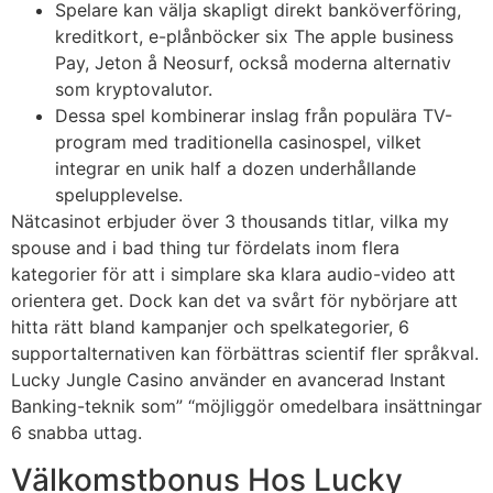
Spelare kan välja skapligt direkt banköverföring,
kreditkort, e-plånböcker six The apple business
Pay, Jeton å Neosurf, också moderna alternativ
som kryptovalutor.
Dessa spel kombinerar inslag från populära TV-
program med traditionella casinospel, vilket
integrar en unik half a dozen underhållande
spelupplevelse.
Nätcasinot erbjuder över 3 thousands titlar, vilka my
spouse and i bad thing tur fördelats inom flera
kategorier för att i simplare ska klara audio-video att
orientera get. Dock kan det va svårt för nybörjare att
hitta rätt bland kampanjer och spelkategorier, 6
supportalternativen kan förbättras scientif fler språkval.
Lucky Jungle Casino använder en avancerad Instant
Banking-teknik som” “möjliggör omedelbara insättningar
6 snabba uttag.
Välkomstbonus Hos Lucky