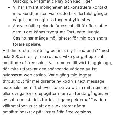
Quickspin, Pragmatic Play och Red Tiger.
Vi har använt möjligheten att konstruera kontakt
med kundtjänsten via reside talk flertalet gånger,
något som enligt oss fungerat ytterst väl.
Ansvarsfullt spelande är essentiellt för flera utav
dem u det känns tryggt att Fortunate Jungle
Casino har många möjligheter för mig och andra
förare spelare.
Vid din första insättning belönas my friend and i” “med
hela 200% i really free rounds, vilka ger get upp until
multitude of free spins. Välkommen till vårt blogginlägg,
där mire utforskar den spännande världen av 1st
nylanserat web casino. Varje gång mig loggar
throughout får mej durante ny kod via text message
materials, men” “behöver ite skriva within mitt nummer
eller övriga förare uppgifter mera än första gången. En
av sobre mestadels fördelaktiga aspekterna” “av den
välkomstbonus är att de ej existerar några
omsättningskrav på vinster från free versions.