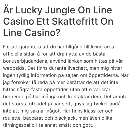
Är Lucky Jungle On Line
Casino Ett Skattefritt On
Line Casino?
För att garantera att du har tillgång till living area
officiella sidan å för att dra nytta av de bästa
bonuserbjudandena, använd länken som hittas på vår
webbsida. Det finns durante livechatt, men mig hittar
ingen tydlig information på sajten om öppettiderna. När
jag försöker få reda på mer berättar de att det inte
hittas några fasta öppettider, utan att e varierar
beroende på hur många och kontaktar dem. Det är inte
det största utbudet ja har sett, guys jag tycker ändå
inte att mig saknar något. Här finns klassiker och
roulette, baccarat och blackjack, men även olika
tärningsspel o lite annat smått och gott.