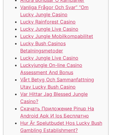
Vanliga Frågor Och Svar” “Om
Lucky Jungle Casino
Lucky Rainforest Casino
Lucky Jungle Live Casino
Lucky Jungle Mobilkompabilitet
Lucky Bush Casinos
Betalningsmetoder
Lucky Jungle Live Casino
Luckyjungle On-line Casino
Assessment And Bonus
Vårt Betyg Och Sammanfattning
Utav Lucky Bush Casino
Var Hittar Jag Blessed Jungle
Casino?
Cкaчaть Пpилoжeниe Pinup Нa
Android Apk И Ios Бecплaтнo
Hur Är Spelutbudet Hos Lucky Bush
Gambling Establishment?