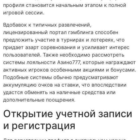
профиля становится начальным этапом к полной
игровой сессии.
Вдобавок к типичных развлечений,
лицензированный портал гэмблинга способен
предложить участие в турнирах и лотереях, что
придает азарт соревнования и усиливает интерес
пользователей. Также необходимо рассмотреть
системы лояльности Азино777, которые награждают
активных игроков особенными акциями и бонусами.
Подобные системы обычно предусматривают
аккумуляцию очков на ставки, что впоследствии
удастся обменять на наличные средства или
дополнительные поощрения.
Открытие учетной записи
и регистрация