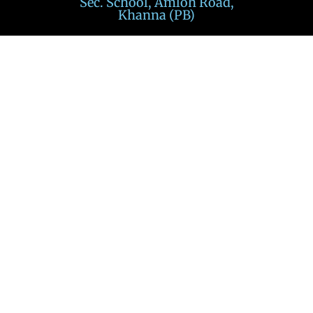
Sec. School, Amloh Road,
Khanna (PB)