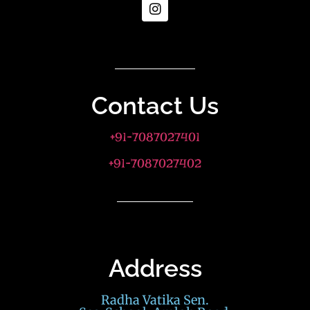
Contact Us
+91-7087027401
+91-7087027402
Address
Radha Vatika Sen.