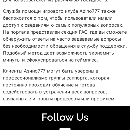
Служба помощи игрового клуба Azino777 также
беспокоится о том, чтобы пользователи имели
доступ к сведениям о самых популярных вопросах.
На портале представлен секция FAQ, где вы сможете
обнаружить ответы на часто задаваемые вопросы
без необходимости обращения в службу поддержки.
Подобный метод дает возможность экономить
минуты и сфокусироваться на геймплее.
Клиенты Азино777 могут быть уверены в
профессионализме группы саппорта, которая
постоянно проходит обучение и готова
содействовать в устранении всех вопросов,
связанных с игровым процессом или профилем.
Follow Us