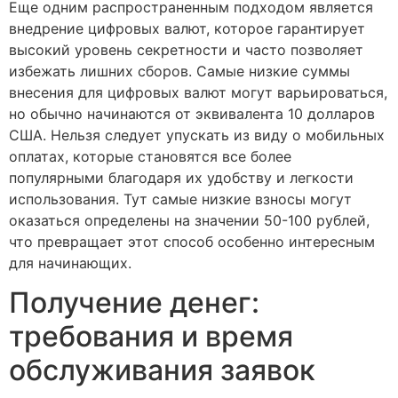
Еще одним распространенным подходом является
внедрение цифровых валют, которое гарантирует
высокий уровень секретности и часто позволяет
избежать лишних сборов. Самые низкие суммы
внесения для цифровых валют могут варьироваться,
но обычно начинаются от эквивалента 10 долларов
США. Нельзя следует упускать из виду о мобильных
оплатах, которые становятся все более
популярными благодаря их удобству и легкости
использования. Тут самые низкие взносы могут
оказаться определены на значении 50-100 рублей,
что превращает этот способ особенно интересным
для начинающих.
Получение денег:
требования и время
обслуживания заявок