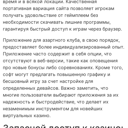
время и в всякой локации. Качественная
портативная вариация сайта позволяет игрокам
получать удовольствие от геймплеем без
необходимости скачивать лишние программы,
гарантируя быстрый доступ к играм через браузер.
Приложение для азартного клуба, в свою порядок,
предоставляет более индивидуализированный опыт.
Приложение часто содержит в себя опции, что
отсутствуют в веб-версии, такие как оповещения
про новые бонусы либо соревнованиях. Кроме того,
софт могут предлагать повышенную графику и
бесшовный игру за счет настройке для
определенных девайсов. Важно заметить, что
многие пользователи выбирают приложения за их
надежность и быстродействие, что делает их
незаменимым инструментом для новейших
виртуальных казино.