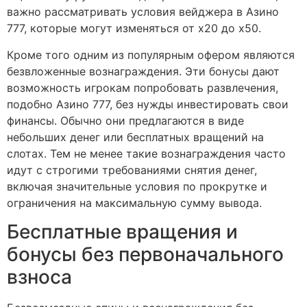
важно рассматривать условия вейджера в Азино
777, которые могут изменяться от x20 до x50.
Кроме того одним из популярным офером являются
безвложенные вознаграждения. Эти бонусы дают
возможность игрокам попробовать развлечения,
подобно Азино 777, без нужды инвестировать свои
финансы. Обычно они предлагаются в виде
небольших денег или бесплатных вращений на
слотах. Тем не менее такие вознаграждения часто
идут с строгими требованиями снятия денег,
включая значительные условия по прокрутке и
ограничения на максимальную сумму вывода.
Бесплатные вращения и
бонусы без первоначального
взноса