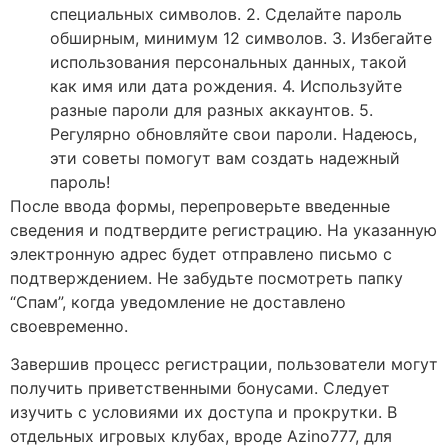
специальных символов. 2. Сделайте пароль
обширным, минимум 12 символов. 3. Избегайте
использования персональных данных, такой
как имя или дата рождения. 4. Используйте
разные пароли для разных аккаунтов. 5.
Регулярно обновляйте свои пароли. Надеюсь,
эти советы помогут вам создать надежный
пароль!
После ввода формы, перепроверьте введенные
сведения и подтвердите регистрацию. На указанную
электронную адрес будет отправлено письмо с
подтверждением. Не забудьте посмотреть папку
“Спам”, когда уведомление не доставлено
своевременно.
Завершив процесс регистрации, пользователи могут
получить приветственными бонусами. Следует
изучить с условиями их доступа и прокрутки. В
отдельных игровых клубах, вроде Azino777, для