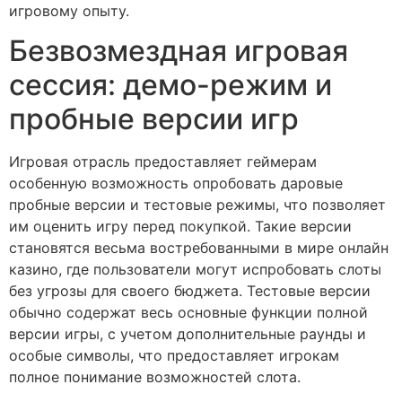
игровому опыту.
Безвозмездная игровая
сессия: демо-режим и
пробные версии игр
Игровая отрасль предоставляет геймерам
особенную возможность опробовать даровые
пробные версии и тестовые режимы, что позволяет
им оценить игру перед покупкой. Такие версии
становятся весьма востребованными в мире онлайн
казино, где пользователи могут испробовать слоты
без угрозы для своего бюджета. Тестовые версии
обычно содержат весь основные функции полной
версии игры, с учетом дополнительные раунды и
особые символы, что предоставляет игрокам
полное понимание возможностей слота.